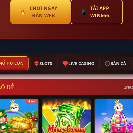
CHƠI NGAY
TẢI APP
🔥
📱
BẢN WEB
WIN666
NỔ HŨ LỚN
SLOTS
LIVE CASINO
BẮN CÁ
LÔ ĐỀ
Xem t
HOT