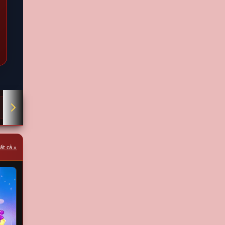
LÔ ĐỀ
GAME KHÁC
ất cả »