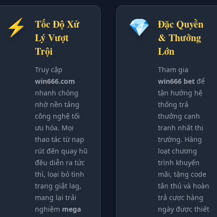
⚡
💎
Tốc Độ Xử
Đặc Quyền
Lý Vượt
& Thưởng
Trội
Lớn
Truy cập
Tham gia
win666.com
win666 bet
để
nhanh chóng
tận hưởng hệ
nhờ nền tảng
thống trả
công nghệ tối
thưởng cạnh
ưu hóa. Mọi
tranh nhất thị
thao tác từ nạp
trường. Hàng
rút đến quay hũ
loạt chương
đều diễn ra tức
trình khuyến
thì, loại bỏ tình
mãi, tặng code
trạng giật lag,
tân thủ và hoàn
mang lại trải
trả cược hàng
nghiệm
mega
ngày được thiết