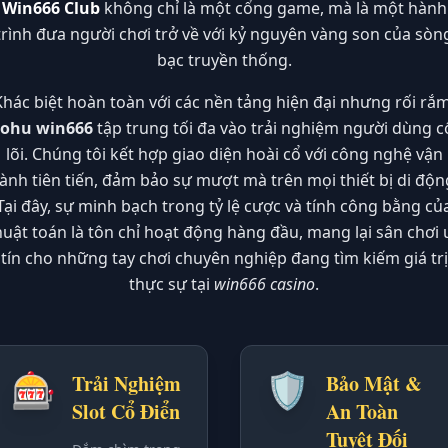
Win666 Club
không chỉ là một cổng game, mà là một hành
** thắng slot 8.800.000₫
trình đưa người chơi trở về với kỷ nguyên vàng son của sòn
 rút tiền thành công 3.600.000₫
bạc truyền thống.
 nhận thưởng 150.000₫
 nổ hũ 65.000.000₫
Khác biệt hoàn toàn với các nền tảng hiện đại nhưng rối rắm
** rút về MOMO 500.000₫
ohu win666
tập trung tối đa vào trải nghiệm người dùng c
** thắng bài 2.800.000₫
lõi. Chúng tôi kết hợp giao diện hoài cổ với công nghệ vận
rút tiền nhanh 10.000.000₫
ành tiên tiến, đảm bảo sự mượt mà trên mọi thiết bị di độn
** nhận thưởng ngày 200.000₫
Tại đây, sự minh bạch trong tỷ lệ cược và tính công bằng củ
thắng lớn 99.000.000₫
huật toán là tôn chỉ hoạt động hàng đầu, mang lại sân chơi 
g** rút thành công 4.500.000₫
tín cho những tay chơi chuyên nghiệp đang tìm kiếm giá trị
nhận tiền thắng 1.800.000₫
thực sự tại
win666 casino
.
m** nổ hũ thần tài 35.000.000₫
 rút về ví 700.000₫
 thắng cược 5.200.000₫
* nhận thưởng 2.500.000₫
🎰
🛡️
Trải Nghiệm
Bảo Mật &
* rút tiền 8.000.000₫
* thắng jackpot 250.000.000₫
Slot Cổ Điển
An Toàn
g** rút thành công 300.000₫
Tuyệt Đối