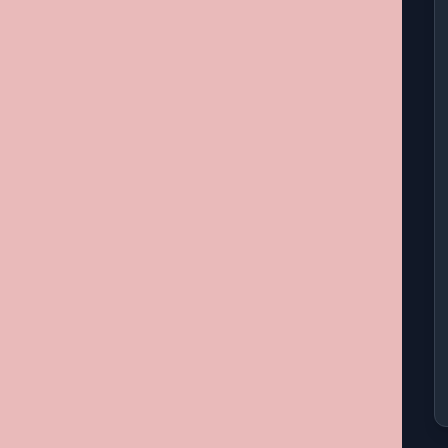
Chu**
Đoàn*
Quách
Lại**
Viên*
Thân*
Tống*
Phí**
Giáp*
Mã** 
Nguyễ