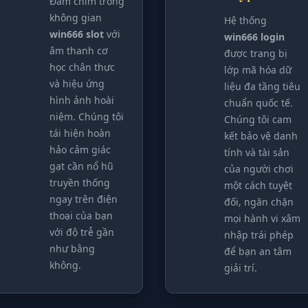
Đắm chìm trong
 nhận khuyến mãi 1.200.000₫
không gian
* thắng game bài 6.700.000₫
Hệ thống
win666 slot
với
** rút tiền mặt 15.500.000₫
win666 login
âm thanh cơ
 nổ hũ rồng 88.000.000₫
được trang bị
học chân thực
* nhận tiền 400.000₫
lớp mã hóa dữ
và hiệu ứng
* thắng lớn 3.900.000₫
liệu đa tầng tiêu
hình ảnh hoài
* rút về tài khoản 20.000.000₫
chuẩn quốc tế.
niệm. Chúng tôi
 nhận thưởng tuần 1.000.000₫
Chúng tôi cam
tái hiện hoàn
* thắng slot 55.000.000₫
kết bảo vệ danh
hảo cảm giác
rút tiền thành công 7.500.000₫
tính và tài sản
gạt cần nổ hũ
n** nổ hũ siêu to 500.000.000₫
của người chơi
truyền thống
một cách tuyệt
ngay trên điện
đối, ngăn chặn
thoại của bạn
mọi hành vi xâm
với độ trễ gần
nhập trái phép
như bằng
để bạn an tâm
không.
giải trí.