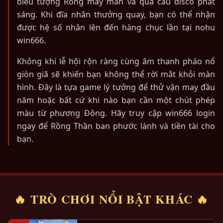
biểu tượng Rồng may mắn và quả cầu disco phát
sáng. Khi đĩa nhân thưởng quay, bạn có thể nhận
được hệ số nhân lên đến hàng chục lần tại nohu
win666.
Không khí lễ hội rộn ràng cùng âm thanh pháo nổ
giòn giã sẽ khiến bạn không thể rời mắt khỏi màn
hình. Đây là tựa game lý tưởng để thử vận may đầu
năm hoặc bất cứ khi nào bạn cần một chút phép
màu từ phương Đông. Hãy truy cập win666 login
ngay để Rồng Thần ban phước lành và tiền tài cho
bạn.
🔥 TRÒ CHƠI NỔI BẬT KHÁC 🔥