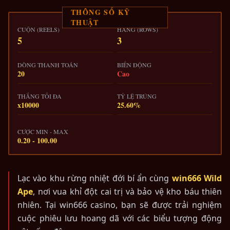
THÔNG SỐ KỸ
THUẬT
CUỘN (REELS)
HÀNG (ROWS)
5
3
DÒNG THANH TOÁN
BIẾN ĐỘNG
20
Cao
THẮNG TỐI ĐA
TỶ LỆ TRÚNG
x10000
25.60%
CƯỢC MIN - MAX
0.20 - 100.00
Lạc vào khu rừng nhiệt đới bí ẩn cùng
win666 Wild
Ape
, nơi vua khỉ đột cai trị và bảo vệ kho báu thiên
nhiên. Tại win666 casino, bạn sẽ được trải nghiệm
cuộc phiêu lưu hoang dã với các biểu tượng động