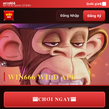
win666
Quốc gia
Nổ Hũ & Casino Cổ Điển
Đăng Nhập
Đăng Ký
WIN666 WILD APE
🎰
CHƠI NGAY
🎰